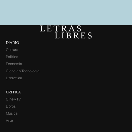
DIARIO
Cultura
Política
Economía
Ciencia y Tecnología
Literatura
CRITICA
Cine y TV
Libros
Música
Arte