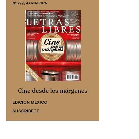
N° 299 / Agosto 2026
N° 332 / Agosto 202
Cine desd
Cine desde los márgenes
EDICIÓN ESPAÑ
EDICIÓN MÉXICO
SUSCRÍBETE
SUSCRÍBETE