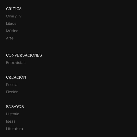
CRITICA
Cine y TV
Libros
Música
Arte
CONVERSACIONES
Entrevistas
CREACIÓN
Poesía
Ficción
ENSAYOS
Historia
Ideas
Literatura