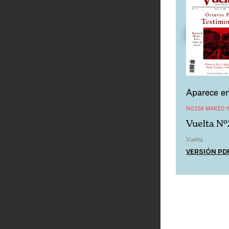
Aparece en
NO.256 MARZO 1
Vuelta Nº
Vuelta
VERSIÓN PD