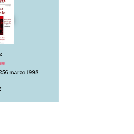
:
998
256 marzo 1998
F