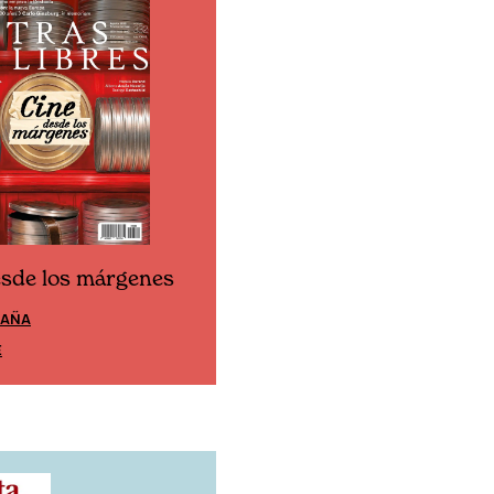
esde los márgenes
Cine desde los márgen
PAÑA
EDICIÓN MÉXICO
E
SUSCRÍBETE