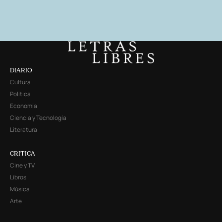
DIARIO
Cultura
Política
Economía
Ciencia y Tecnología
Literatura
CRITICA
Cine y TV
Libros
Música
Arte