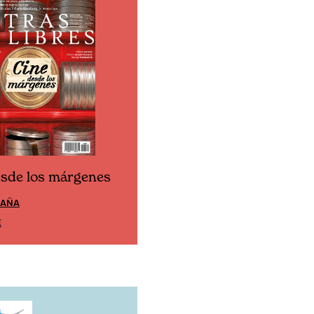
esde los márgenes
Cine desde los márgen
PAÑA
EDICIÓN MÉXICO
E
SUSCRÍBETE