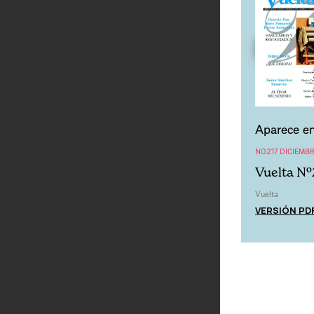
Aparece en
NO.217 DICIEMBR
Vuelta Nº
Vuelta
VERSIÓN PD