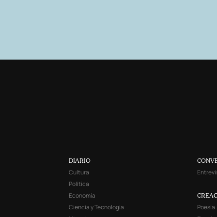
DIARIO
CONV
Cultura
Entrevi
Política
Economía
CREAC
Ciencia y Tecnología
Poesía