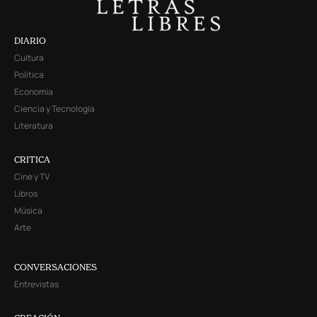
DIARIO
Cultura
Política
Economía
Ciencia y Tecnología
Literatura
CRITICA
Cine y TV
Libros
Música
Arte
CONVERSACIONES
Entrevistas