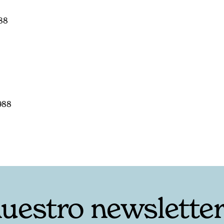
88
988
nuestro newslette