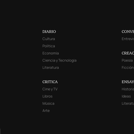
DIARIO
CONV
Cultura
Entrevi
Política
Economía
CREAC
Ciencia y Tecnología
Poesía
Literatura
Ficción
CRITICA
ENSA
Cine y TV
Histori
Libros
Ideas
Música
Literat
Arte