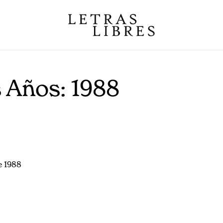
s Años:
1988
e 1988