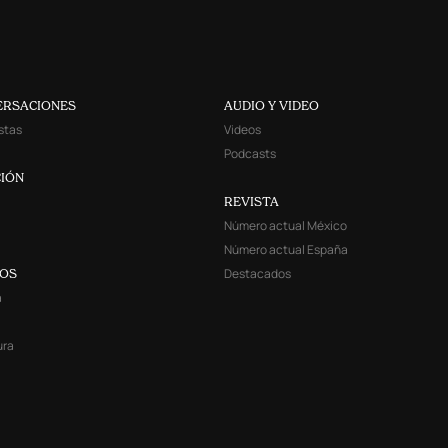
ERSACIONES
AUDIO Y VIDEO
stas
Videos
Podcasts
IÓN
REVISTA
Número actual México
Número actual España
Destacados
YOS
a
ura