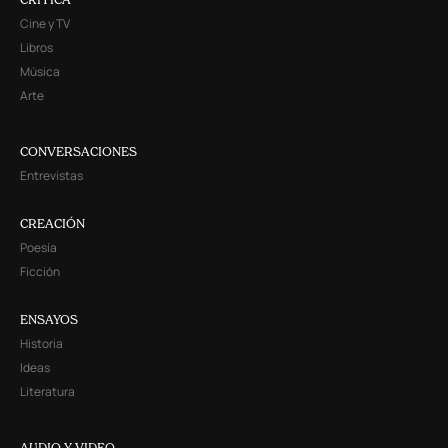
Cine y TV
Libros
Música
Arte
CONVERSACIONES
Entrevistas
CREACIÓN
Poesía
Ficción
ENSAYOS
Historia
Ideas
Literatura
AUDIO Y VIDEO