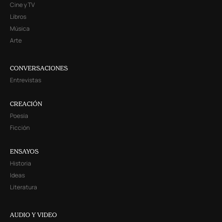
Cine y TV
Libros
Música
Arte
CONVERSACIONES
Entrevistas
CREACIÓN
Poesía
Ficción
ENSAYOS
Historia
Ideas
Literatura
AUDIO Y VIDEO