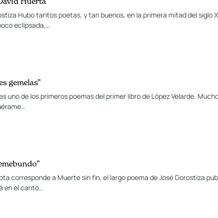
 David Huerta
stiza Hubo tantos poetas, y tan buenos, en la primera mitad del siglo
poco eclipsada,…
res gemelas”
es uno de los primeros poemas del primer libro de López Velarde. Muc
Fuérame…
 gemebundo”
 nota corresponde a Muerte sin fin, el largo poema de José Gorostiza pu
tá en el canto…