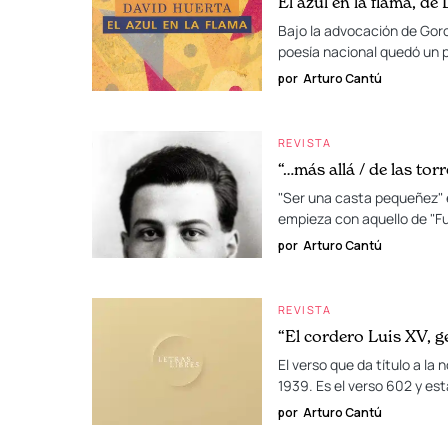
El azul en la flama, de
Bajo la advocación de Goro
poesía nacional quedó un 
por
Arturo Cantú
REVISTA
“…más allá / de las tor
"Ser una casta pequeñez" 
empieza con aquello de "
por
Arturo Cantú
REVISTA
“El cordero Luis XV,
El verso que da título a la
1939. Es el verso 602 y es
por
Arturo Cantú