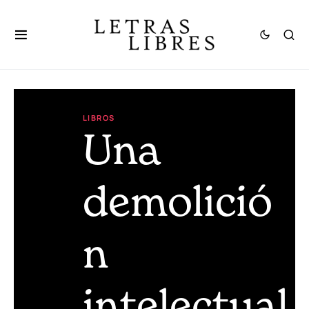
LIBROS
Una
demolició
n
intelectual