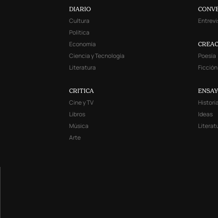
DIARIO
CONV
Cultura
Entrevi
Política
Economía
CREAC
Ciencia y Tecnología
Poesía
Literatura
Ficción
CRITICA
ENSA
Cine y TV
Histori
Libros
Ideas
Música
Literat
Arte