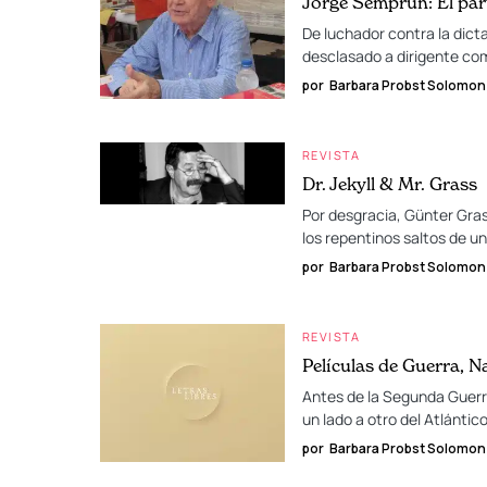
Jorge Semprún: El par
De luchador contra la dict
desclasado a dirigente co
por
Barbara Probst Solomon
REVISTA
Dr. Jekyll & Mr. Grass
Por desgracia, Günter Gras
los repentinos saltos de un
por
Barbara Probst Solomon
REVISTA
Películas de Guerra, 
Antes de la Segunda Guerra
un lado a otro del Atlántic
por
Barbara Probst Solomon