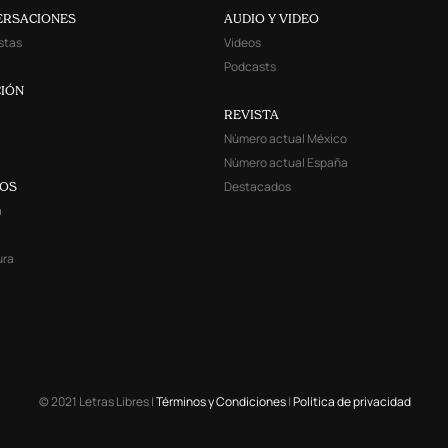
ERSACIONES
AUDIO Y VIDEO
stas
Videos
Podcasts
IÓN
REVISTA
Número actual México
Número actual España
Destacados
YOS
a
ura
© 2021 Letras Libres |
Términos y Condiciones
|
Política de privacidad