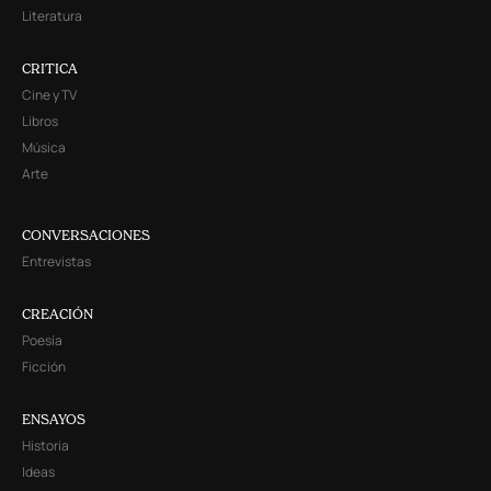
Literatura
CRITICA
Cine y TV
Libros
Música
Arte
CONVERSACIONES
Entrevistas
CREACIÓN
Poesía
Ficción
ENSAYOS
Historia
Ideas