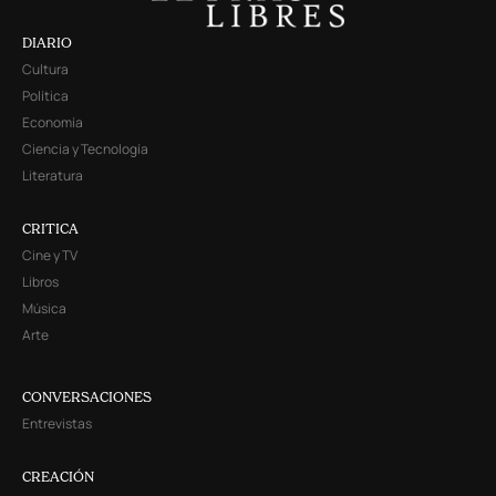
DIARIO
Cultura
Política
Economía
Ciencia y Tecnología
Literatura
CRITICA
Cine y TV
Libros
Música
Arte
CONVERSACIONES
Entrevistas
CREACIÓN