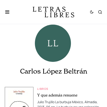
Carlos López Beltrán
LIBROS
Y que además resuene
Julio Trujillo La burbuja México, Almadía,
2013, 96 pp. La burbuja es una colección