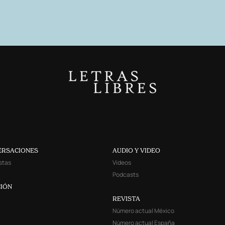
ERSACIONES
AUDIO Y VIDEO
stas
Videos
Podcasts
IÓN
REVISTA
Número actual México
Número actual España