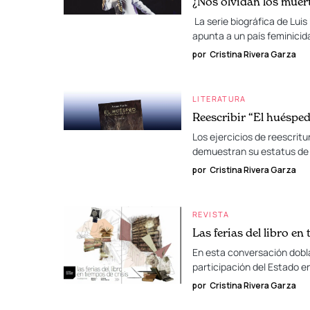
¿Nos olvidan los muer
La serie biográfica de Lui
apunta a un país feminici
por
Cristina Rivera Garza
LITERATURA
Reescribir “El huésped
Los ejercicios de reescritu
demuestran su estatus de c
por
Cristina Rivera Garza
REVISTA
Las ferias del libro en
En esta conversación doblan
participación del Estado e
por
Cristina Rivera Garza