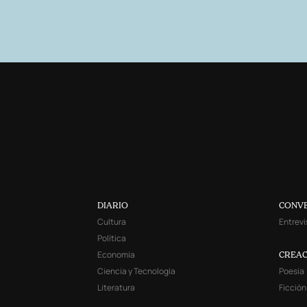
DIARIO
CONV
Cultura
Entrevi
Política
Economía
CREAC
Ciencia y Tecnología
Poesía
Literatura
Ficción