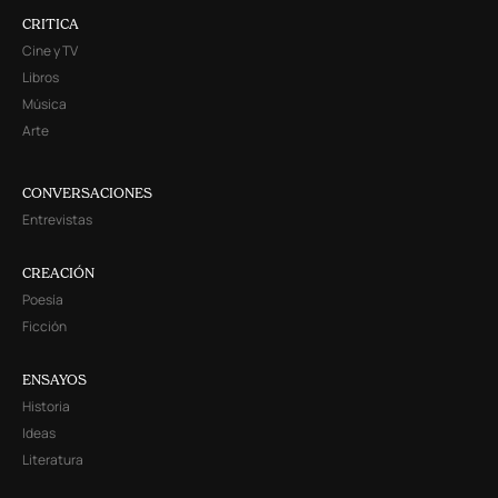
CRITICA
Cine y TV
Libros
Música
Arte
CONVERSACIONES
Entrevistas
CREACIÓN
Poesía
Ficción
ENSAYOS
Historia
Ideas
Literatura