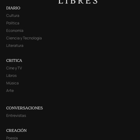
DIARIO
Cultura
Política
Economía
Ciencia y Tecnología
Literatura
CRITICA
Cine y TV
Libros
Música
Arte
CONVERSACIONES
Entrevistas
CREACIÓN
Poesía