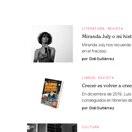
LITERATURA
REVISTA
Miranda July o mi hist
Miranda July nos recuerda 
en el fracaso.
por
Didí Gutiérrez
LIBROS
REVISTA
Crecer es volver a cree
En diciembre de 2019, Luis 
conseguidos en librerías d
por
Didí Gutiérrez
CULTURA