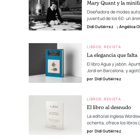
Mary Quant y la minifa
Diseñadora de modas autod
juventud de los 60: un án
Didí Gutiérrez
y
Angélica Ol
LIBROS
REVISTA
La elegancia que falta
El libro Agua y jabón. Apun
Jordi en Barcelona, y agotó
por
Didí Gutiérrez
LIBROS
REVISTA
El libro al desnudo
La editorial inglesa Wordsw
ochenta, ofrece los libros 
por
Didí Gutiérrez