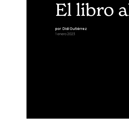
El libro 
por
Didí Gutiérrez
1 enero 2023