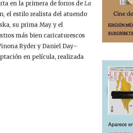
rta en la primera de forros de
La
Cine d
Cine desde los márgenes
, el estilo realista del atuendo
ska, su prima May y el
EDICIÓN ES
EDICIÓN MÉXICO
SUSCRÍBET
SUSCRÍBETE
stros más bien caricaturescos
 Winona Ryder y Daniel Day-
ptación en película, realizada
Aparece en
NO.289 ENERO 2