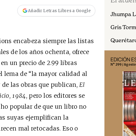
El atuen
Añadir Letras Libres a Google
Jhumpa L
Gris Tor
Querétaro
ions encabeza siempre las listas
ales de los años ochenta, ofrece
EDICIÓN ESPAÑA
EDICIÓN M
 en un precio de 2.99 libras
N° 299 / Agosto 2026
N° 332 / Agosto
el lema de “la mayor calidad al
r de las obras que publican,
El
icio
,
1984
, pero los editores se
cho popular de que un libro no
as suyas ejemplifican la
arecen mal retocadas. Eso o