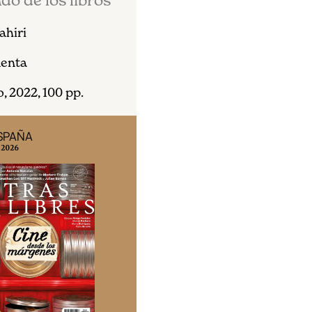
do de los libros
ahiri
menta
, 2022, 100 pp.
ÉXICO
EDICIÓN ESPAÑA
 2026
N° 299 / Agosto 2026