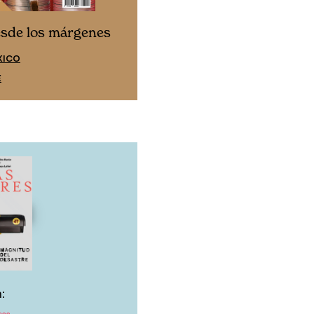
esde los márgenes
Cine desde los márgen
PAÑA
EDICIÓN MÉXICO
E
SUSCRÍBETE
:
023