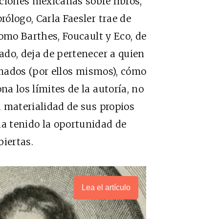
ciones mexicanas sobre libros,
rólogo, Carla Faesler trae de
 como Barthes, Foucault y Eco, de
cado, deja de pertenecer a quien
firmados (por ellos mismos), cómo
na los límites de la autoría, no
la materialidad de sus propios
ha tenido la oportunidad de
biertas.
Lea el artículo