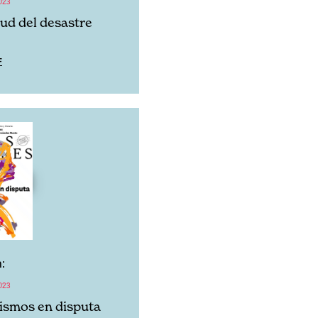
ud del desastre
F
:
023
ismos en disputa