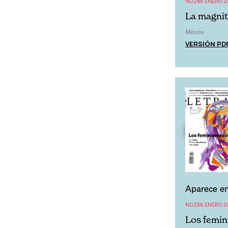
La magnit
México
VERSIÓN PD
Aparece en
NO.256 ENERO 2
Los femin