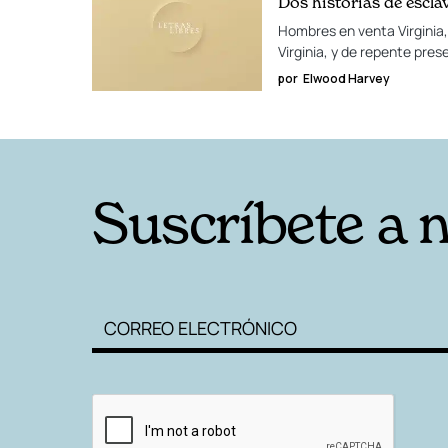
Dos historias de escla
Hombres en venta Virginia,
Virginia, y de repente pre
por
Elwood Harvey
Suscríbete a 