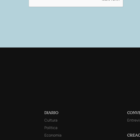
DIARIO
CONV
Cultura
Entrevi
Política
Economía
CREAC