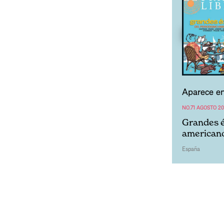
Aparece en
NO.71 AGOSTO 20
Grandes é
american
España