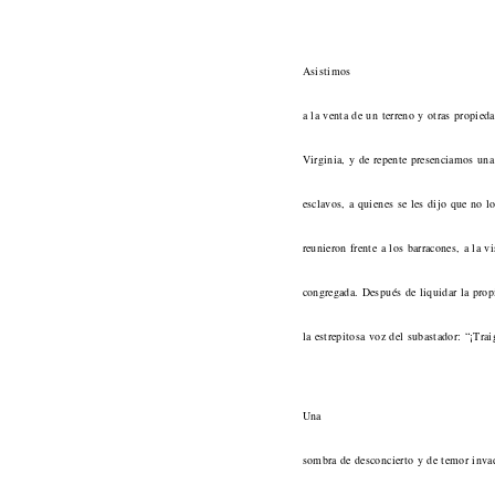
Asistimos
a la venta de un terreno y otras propied
Virginia, y de repente presenciamos una
esclavos, a quienes se les dijo que no l
reunieron frente a los barracones, a la v
congregada. Después de liquidar la prop
la estrepitosa voz del subastador: “¡Trai
Una
sombra de desconcierto y de temor invad