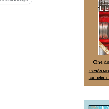
Cine desde los márgenes
s
Cine d
EDICIÓN ESPAÑA
EDICIÓN MÉ
SUSCRÍBETE
SUSCRÍBET