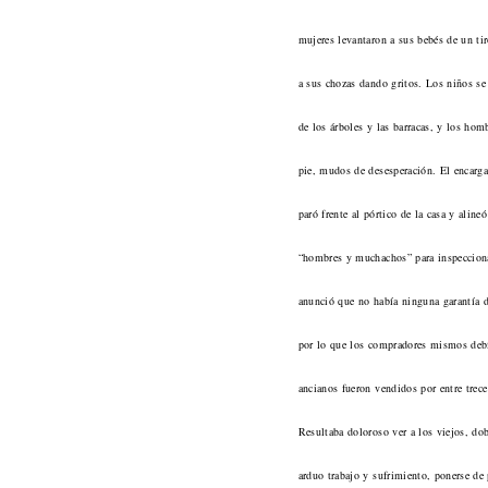
mujeres levantaron a sus bebés de un tir
a sus chozas dando gritos. Los niños se
de los árboles y las barracas, y los ho
pie, mudos de desesperación. El encarga
paró frente al pórtico de la casa y alineó
“hombres y muchachos” para inspecciona
anunció que no había ninguna garantía 
por lo que los compradores mismos deb
ancianos fueron vendidos por entre trece
Resultaba doloroso ver a los viejos, do
arduo trabajo y sufrimiento, ponerse de 