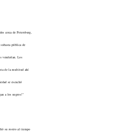
ades cerca de Petersburg,
 subasta pública de
os venderían. Los
ista de la multitud ahí
iedad se escuchó
gan a los negros!”
ió su rostro al tiempo