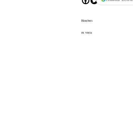
Hombres
en venta
Cine desde los márgene
EDICIÓN MÉXICO
SUSCRÍBETE