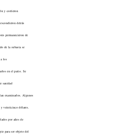
ón y corrieron
 escondieron detrás
mbres permanecieron de
do de la subasta se
 a los
rlos en el patio. Se
de sanidad
ían examinarlos. Algunos
 y veinticinco dólares.
blados por años de
pie para ser objeto del