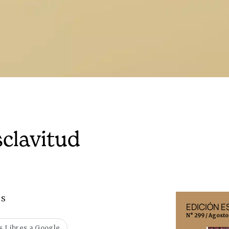
sclavitud
OS
EDICIÓN MÉXICO
EDICIÓN 
N° 332 / Agosto 2026
N° 299 / Agosto
s Libres a Google