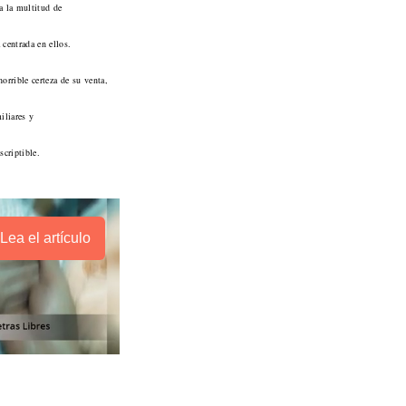
a la multitud de
 centrada en ellos.
orrible certeza de su venta,
iliares y
scriptible.
Lea el artículo