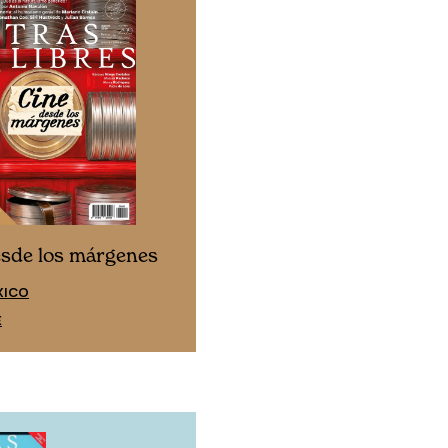
Cine desde los márgen
esde los márgenes
EDICIÓN ESPAÑA
XICO
SUSCRÍBETE
E