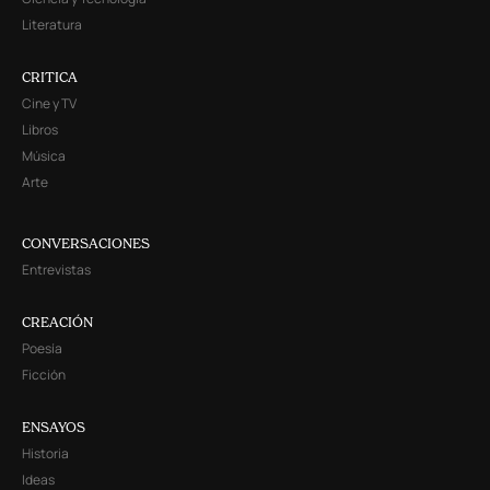
Literatura
CRITICA
Cine y TV
Libros
Música
Arte
CONVERSACIONES
Entrevistas
CREACIÓN
Poesía
Ficción
ENSAYOS
Historia
Ideas