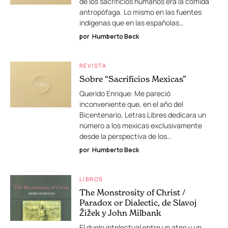
de los sacrificios humanos era la comida
antropófaga. Lo mismo en las fuentes
indígenas que en las españolas…
por
Humberto Beck
REVISTA
Sobre “Sacrificios Mexicas”
Querido Enrique: Me pareció
inconveniente que, en el año del
Bicentenario, Letras Libres dedicara un
número a los mexicas exclusivamente
desde la perspectiva de los…
por
Humberto Beck
LIBROS
The Monstrosity of Christ /
Paradox or Dialectic, de Slavoj
Žižek y John Milbank
El duelo intelectual entre un ateo y un