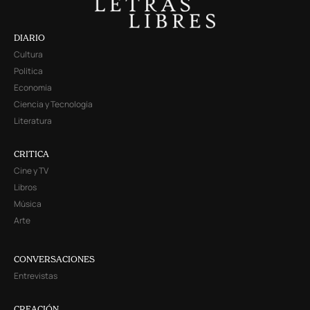
DIARIO
Cultura
Política
Economía
Ciencia y Tecnología
Literatura
CRITICA
Cine y TV
Libros
Música
Arte
CONVERSACIONES
Entrevistas
CREACIÓN