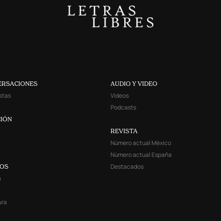
ERSACIONES
AUDIO Y VIDEO
stas
Videos
Podcasts
IÓN
REVISTA
Número actual México
Número actual España
Destacados
YOS
a
ura