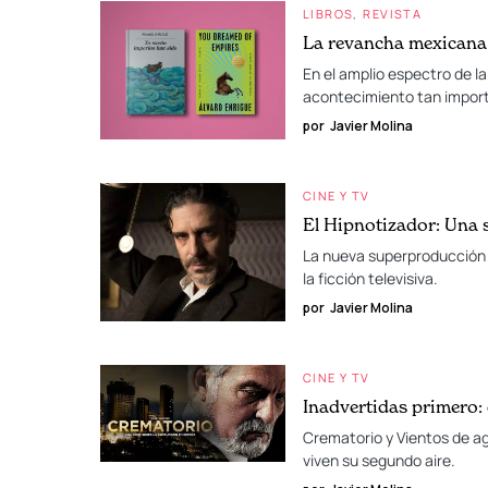
LIBROS
REVISTA
La revancha mexicana
En el amplio espectro de la
acontecimiento tan import
por
Javier Molina
CINE Y TV
El Hipnotizador: Una 
La nueva superproducción d
la ficción televisiva.
por
Javier Molina
CINE Y TV
Inadvertidas primero:
Crematorio y Vientos de ag
viven su segundo aire.