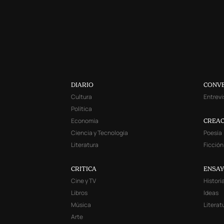
DIARIO
CONV
Cultura
Entrevi
Política
Economía
CREAC
Ciencia y Tecnología
Poesía
Literatura
Ficción
CRITICA
ENSA
Cine y TV
Histori
Libros
Ideas
Música
Literat
Arte