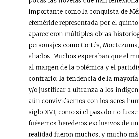
pocas las novelas que han reflexion
importante como la conquista de Méx
efeméride representada por el quinto
aparecieron múltiples obras historio
personajes como Cortés, Moctezuma, 
aliados. Muchos esperaban que el m
EDICIÓN ESPAÑA
N° 299 / Agosto 2026
al margen de la polémica y el partid
contrario: la tendencia de la mayoría
y/o justificar a ultranza a los indíge
aún conviviésemos con los seres hum
siglo XVI, como si el pasado no fuese
fuésemos herederos exclusivos de un
realidad fueron muchos, y mucho más