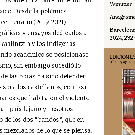
ado sobre un acontecimiento tan
Wimmer
ico. Desde la polémica
Anagrama
 centenario (2019-2021)
Barcelona
gráficas y ensayos dedicados a
2024, 232 
Malintzin y los indígenas
undo académico se posicionase
EDICIÓN MÉXICO
EDICIÓN 
N° 332 / Agosto 2026
N° 299 / Agosto
ismo, sin embargo sucedió lo
 de las obras ha sido defender
nas o a los castellanos, como si
anos que habitaron el violento
 un país lejano y nosotros
o de los dos “bandos”, que en
 mezclados de lo que se piensa.