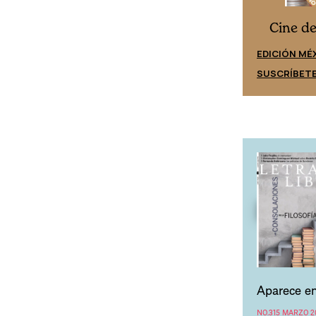
Cine desde los márgenes
s
Cine d
EDICIÓN ESPAÑA
EDICIÓN MÉ
SUSCRÍBETE
SUSCRÍBET
Aparece en
NO.315 MARZO 2