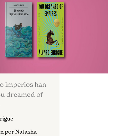
o imperios han
You dreamed of
s
rigue
n por Natasha