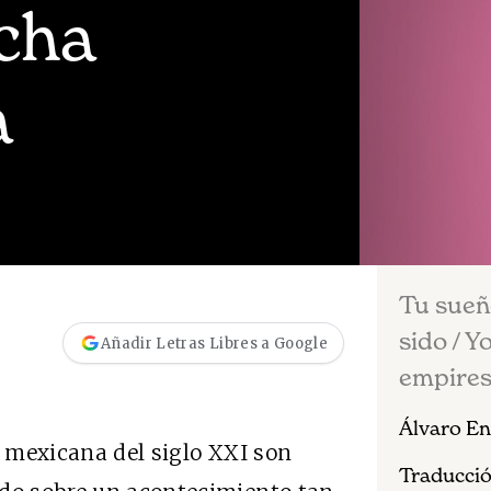
cha
a
Tu sueñ
sido / 
Añadir Letras Libres a Google
empire
Álvaro En
a mexicana del siglo XXI son
Traducció