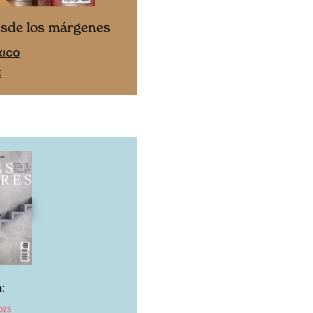
Cine desde los márgen
esde los márgenes
EDICIÓN ESPAÑA
XICO
SUSCRÍBETE
E
:
025