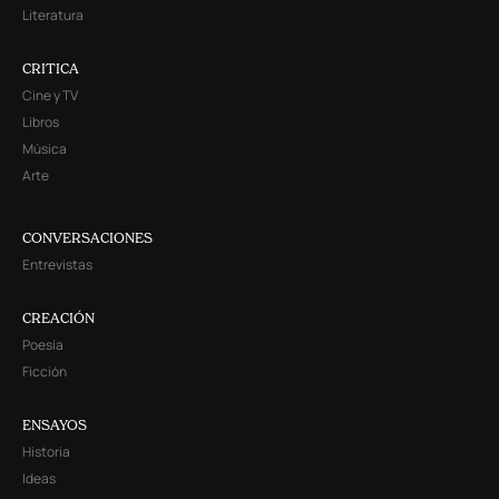
Literatura
CRITICA
Cine y TV
Libros
Música
Arte
CONVERSACIONES
Entrevistas
CREACIÓN
Poesía
Ficción
ENSAYOS
Historia
Ideas