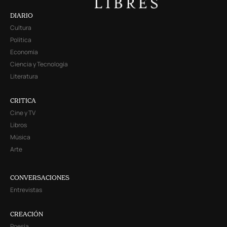
DIARIO
Cultura
Política
Economía
Ciencia y Tecnología
Literatura
CRITICA
Cine y TV
Libros
Música
Arte
CONVERSACIONES
Entrevistas
CREACIÓN
Poesía