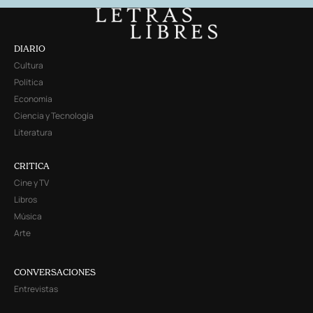
DIARIO
Cultura
Política
Economía
Ciencia y Tecnología
Literatura
CRITICA
Cine y TV
Libros
Música
Arte
CONVERSACIONES
Entrevistas