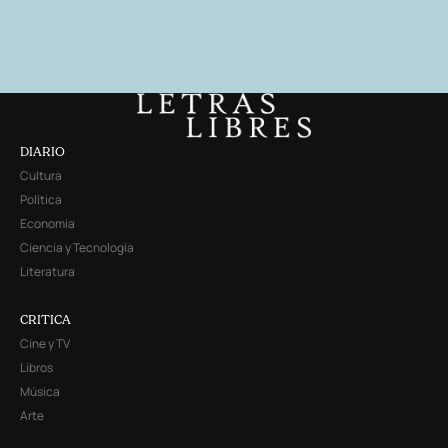
DIARIO
Cultura
Política
Economía
Ciencia y Tecnología
Literatura
CRITICA
Cine y TV
Libros
Música
Arte