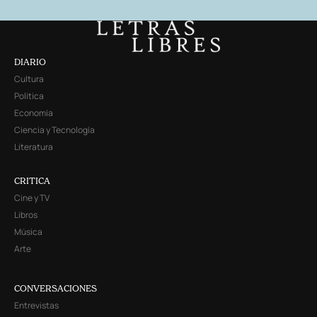
DIARIO
Cultura
Política
Economía
Ciencia y Tecnología
Literatura
CRITICA
Cine y TV
Libros
Música
Arte
CONVERSACIONES
Entrevistas