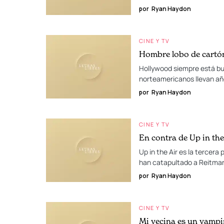
por
Ryan Haydon
CINE Y TV
Hombre lobo de cartó
Hollywood siempre está bu
norteamericanos llevan año
por
Ryan Haydon
CINE Y TV
En contra de Up in the
Up in the Air es la tercer
han catapultado a Reitman
por
Ryan Haydon
CINE Y TV
Mi vecina es un vampi