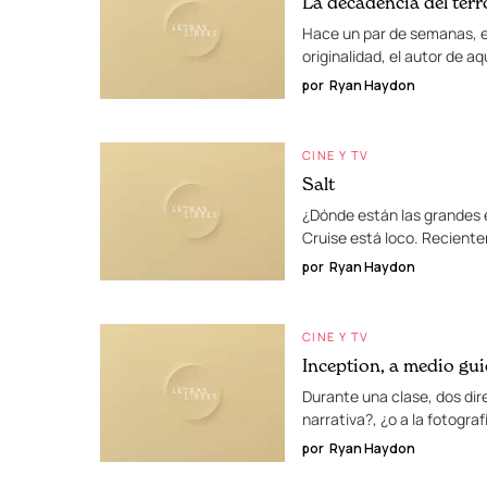
La decadencia del terr
Hace un par de semanas, en
originalidad, el autor de aq
por
Ryan Haydon
CINE Y TV
Salt
¿Dónde están las grandes e
Cruise está loco. Recient
por
Ryan Haydon
CINE Y TV
Inception, a medio gui
Durante una clase, dos dir
narrativa?, ¿o a la fotograf
por
Ryan Haydon