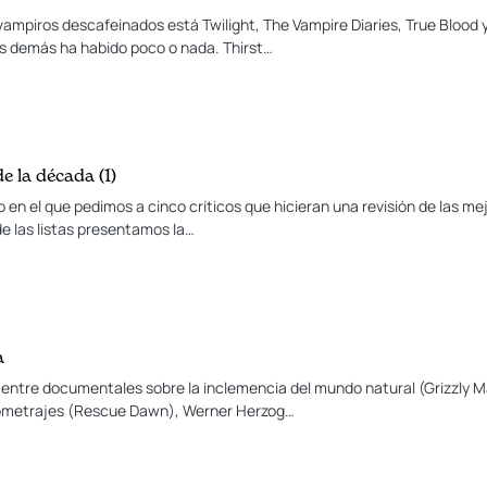
e vampiros descafeinados está Twilight, The Vampire Diaries, True Blood 
os demás ha habido poco o nada. Thirst…
e la década (1)
 en el que pedimos a cinco críticos que hicieran una revisión de las mej
 de las listas presentamos la…
a
 entre documentales sobre la inclemencia del mundo natural (Grizzly M
gometrajes (Rescue Dawn), Werner Herzog…