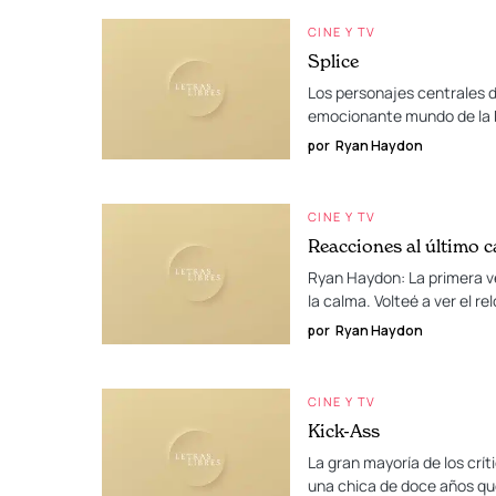
CINE Y TV
Splice
Los personajes centrales de
emocionante mundo de la b
por
Ryan Haydon
CINE Y TV
Reacciones al último c
Ryan Haydon: La primera ve
la calma. Volteé a ver el 
por
Ryan Haydon
CINE Y TV
Kick-Ass
La gran mayoría de los crít
una chica de doce años que