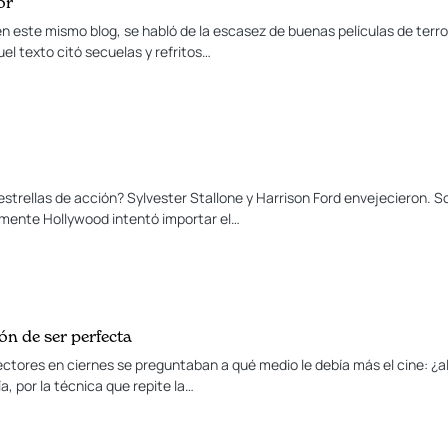
or
 este mismo blog, se habló de la escasez de buenas películas de terro
uel texto citó secuelas y refritos…
strellas de acción? Sylvester Stallone y Harrison Ford envejecieron. S
emente Hollywood intentó importar el…
ón de ser perfecta
ectores en ciernes se preguntaban a qué medio le debía más el cine: ¿al 
ía, por la técnica que repite la…