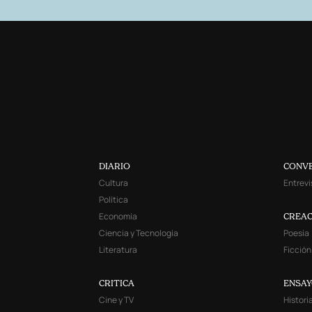
DIARIO
CONV
Cultura
Entrevi
Política
Economía
CREAC
Ciencia y Tecnología
Poesía
Literatura
Ficción
CRITICA
ENSA
Cine y TV
Histori