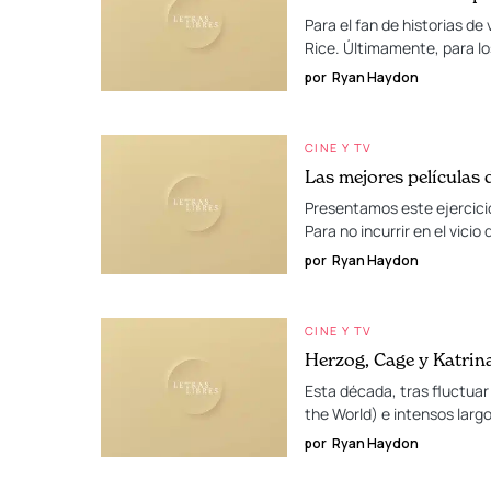
Para el fan de historias d
Rice. Últimamente, para l
por
Ryan Haydon
CINE Y TV
Las mejores películas d
Presentamos este ejercicio
Para no incurrir en el vicio
por
Ryan Haydon
CINE Y TV
Herzog, Cage y Katrin
Esta década, tras fluctuar
the World) e intensos lar
por
Ryan Haydon