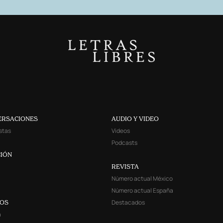
ERSACIONES
AUDIO Y VIDEO
stas
Videos
Podcasts
IÓN
REVISTA
Número actual México
Número actual España
Destacados
YOS
a