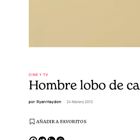
CINE Y TV
Hombre lobo de ca
por
Ryan Haydon
24 febrero 2010
AÑADIR A FAVORITOS