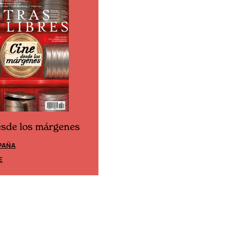
esde los márgenes
Cine desde los márgene
PAÑA
EDICIÓN MÉXICO
E
SUSCRÍBETE