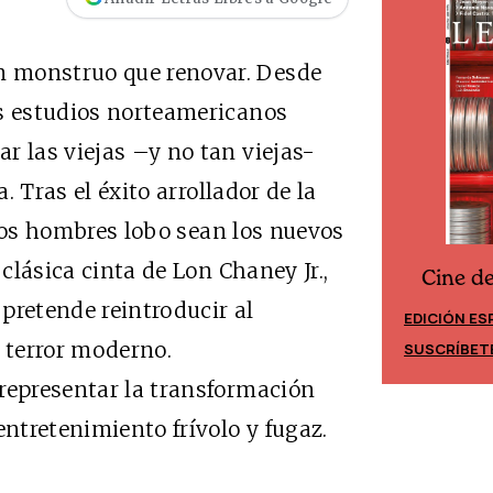
 monstruo que renovar. Desde
os estudios norteamericanos
r las viejas –y no tan viejas-
a. Tras el éxito arrollador de la
los hombres lobo sean los nuevos
 clásica cinta de Lon Chaney Jr.,
Cine d
Cine desde los márgenes
 pretende reintroducir al
EDICIÓN ES
EDICIÓN MÉXICO
l terror moderno.
SUSCRÍBET
SUSCRÍBETE
representar la transformación
entretenimiento frívolo y fugaz.