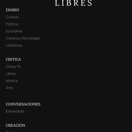
DIARIO
Cultura
Política
Economía
Ciencia y Tecnología
Literatura
CRITICA
Cine y TV
Libros
Música
Arte
CONVERSACIONES
Entrevistas
CREACIÓN