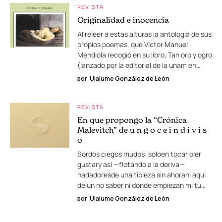
REVISTA
Originalidad e inocencia
Al releer a estas alturas la antología de sus
propios poemas, que Víctor Manuel
Mendiola recogió en su libro, Tan oro y ogro
(lanzado por la editorial de la unam en…
por
Ulalume González de León
REVISTA
En que propongo la “Crónica
Malevitch” de u n g o c e i n d i v i s
o
Sordos ciegos mudos: sóloen tocar oler
gustary así —flotando a la deriva—
nadadoresde una tibieza sin ahorani aquí
de un no saber ni dónde empiezan mi tu…
por
Ulalume González de León