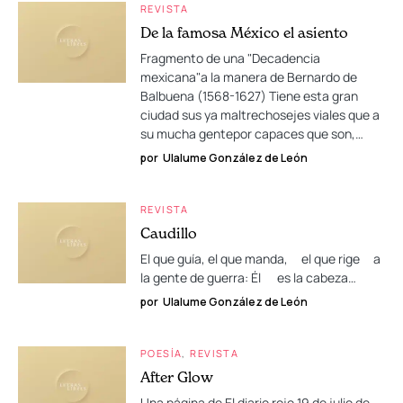
REVISTA
De la famosa México el asiento
Fragmento de una "Decadencia
mexicana"a la manera de Bernardo de
Balbuena (1568-1627) Tiene esta gran
ciudad sus ya maltrechosejes viales que a
su mucha gentepor capaces que son,…
por
Ulalume González de León
REVISTA
Caudillo
El que guía, el que manda, el que rige a
la gente de guerra: Él es la cabeza…
por
Ulalume González de León
POESÍA
REVISTA
After Glow
Una página de El diario rojo 19 de julio de