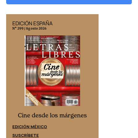
EDICIÓN ESPAÑA
EDICIÓN MÉX
N° 299 / Agosto 2026
N° 332 / Agosto 202
Cine desd
Cine desde los márgenes
EDICIÓN ESPAÑ
EDICIÓN MÉXICO
SUSCRÍBETE
SUSCRÍBETE