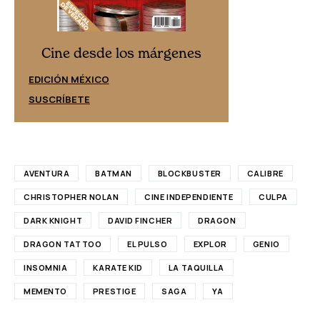
Cine desd
Cine desde los márgenes
EDICIÓN ESPAÑ
EDICIÓN MÉXICO
SUSCRÍBETE
SUSCRÍBETE
AVENTURA
BATMAN
BLOCKBUSTER
CALIBRE
CHRISTOPHER NOLAN
CINE INDEPENDIENTE
CULPA
DARK KNIGHT
DAVID FINCHER
DRAGON
DRAGON TATTOO
EL PULSO
EXPLOR
GENIO
INSOMNIA
KARATE KID
LA TAQUILLA
MEMENTO
PRESTIGE
SAGA
YA