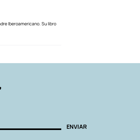
dre Iberoamericano. Su libro
AUTORES
r