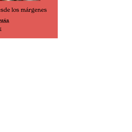
Cine desde los márgene
esde los márgenes
EDICIÓN ESPAÑA
XICO
SUSCRÍBETE
E