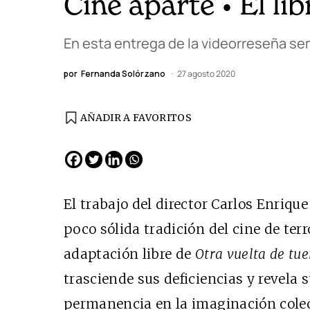
Cine aparte • El li
En esta entrega de la videorreseña sem
por
Fernanda Solórzano
27 agosto 2020
AÑADIR A FAVORITOS
EDICIÓN ESPAÑA
N° 299 / Agosto 2026
El trabajo del director Carlos Enriqu
poco sólida tradición del cine de terr
adaptación libre de
Otra vuelta de tue
trasciende sus deficiencias y revela s
permanencia en la imaginación colec