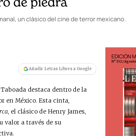
bro de piedra
anal, un clásico del cine de terror mexicano.
EDICIÓN MÉXICO
EDICIÓN 
N° 332 / Agosto 2026
N° 299 / Agost
Añadir Letras Libres a Google
e Taboada destaca dentro de la
or en México. Esta cinta,
rca
, el clásico de Henry James,
u valor a través de su
tiva.