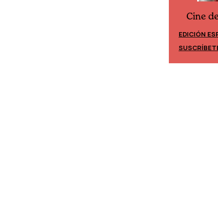
Cine desde los márgenes
es
Cine d
EDICIÓN ESPAÑA
EDICIÓN MÉ
SUSCRÍBETE
SUSCRÍBET