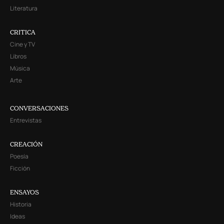
Literatura
CRITICA
Cine y TV
Libros
Música
Arte
CONVERSACIONES
Entrevistas
CREACIÓN
Poesía
Ficción
ENSAYOS
Historia
Ideas