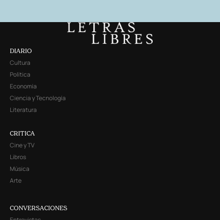
DIARIO
Cultura
Política
Economía
Ciencia y Tecnología
Literatura
CRITICA
Cine y TV
Libros
Música
Arte
CONVERSACIONES
Entrevistas