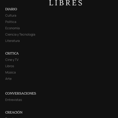
DIARIO
Cultura
Política
Economía
Ciencia y Tecnología
Literatura
CRITICA
Cine y TV
Libros
Música
Arte
CONVERSACIONES
Entrevistas
CREACIÓN