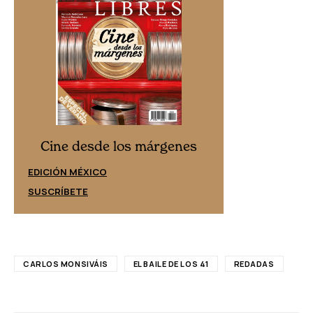
Cine desd
Cine desde los márgenes
EDICIÓN ESPAÑ
EDICIÓN MÉXICO
SUSCRÍBETE
SUSCRÍBETE
CARLOS MONSIVÁIS
EL BAILE DE LOS 41
REDADAS