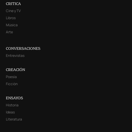
CRITICA
Cine y TV
Libros
Música
Arte
CONVERSACIONES
Entrevistas
CREACIÓN
Poesía
Ficción
ENSAYOS
Historia
Ideas
Literatura