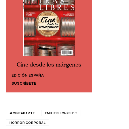
Cine desde los márgenes
Cine desde lo
EDICIÓN ESPAÑA
EDICIÓN MÉXICO
SUSCRÍBETE
SUSCRÍBETE
#CINEAPARTE
EMILIE BLICHFELDT
HORROR CORPORAL