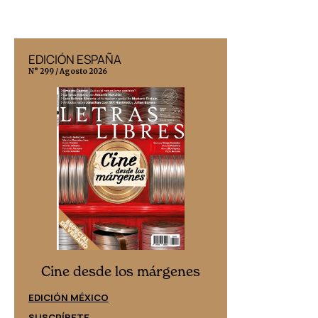
EDICIÓN ESPAÑA
EDICIÓN MÉX
N° 299 / Agosto 2026
N° 332 / Agosto 202
Cine desd
Cine desde los márgenes
EDICIÓN ESPAÑ
EDICIÓN MÉXICO
SUSCRÍBETE
SUSCRÍBETE