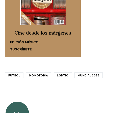
Cine desd
Cine desde los márgenes
EDICIÓN ESPAÑ
EDICIÓN MÉXICO
SUSCRÍBETE
SUSCRÍBETE
FUTBOL
HOMOFOBIA
LGBTIQ
MUNDIAL 2026