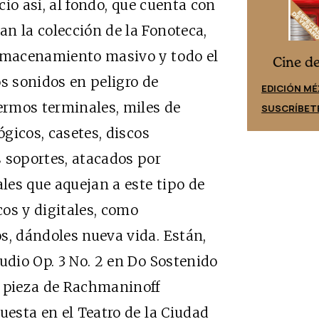
icio así, al fondo, que cuenta con
n la colección de la Fonoteca,
almacenamiento masivo y todo el
Cine desde los márgenes
es
Cine d
os sonidos en peligro de
EDICIÓN ESPAÑA
EDICIÓN MÉ
fermos terminales, miles de
SUSCRÍBETE
SUSCRÍBET
ógicos, casetes, discos
 soportes, atacados por
les que aquejan a este tipo de
cos y digitales, como
s, dándoles nueva vida. Están,
udio Op. 3 No. 2 en Do Sostenido
a pieza de Rachmaninoff
uesta en el Teatro de la Ciudad