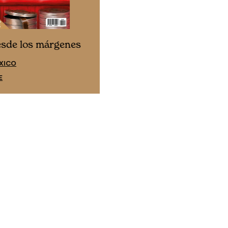
Cine desde los márgene
esde los márgenes
EDICIÓN ESPAÑA
XICO
SUSCRÍBETE
E