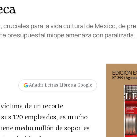
eca
 cruciales para la vida cultural de México, de pre
orte presupuestal miope amenaza con paralizarla.
EDICIÓN MÉXICO
EDICIÓN 
N° 332 / Agosto 2026
N° 299 / Agost
Añadir Letras Libres a Google
víctima de un recorte
e sus 120 empleados, es mucho
iene medio millón de soportes