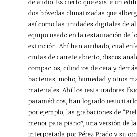
de audio. Es cierto que existe un edif
dos bóvedas climatizadas que alberga
así como las unidades digitales de 
Cine desde los márgen
equipo usado en la restauración de l
EDICIÓN MÉXICO
extinción. Ahí han arribado, cual en
SUSCRÍBETE
cintas de carrete abierto, discos anal
compactos, cilindros de cera y demás
bacterias, moho, humedad y otros ma
materiales. Ahí los restauradores físi
paramédicos, han logrado resucitarlo
por ejemplo, las grabaciones de “Prel
menor para piano”, una versión de l
interpretada por Pérez Prado y su orq