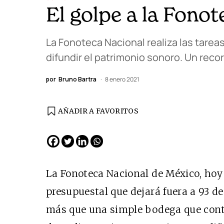
El golpe a la Fonot
La Fonoteca Nacional realiza las tareas,
difundir el patrimonio sonoro. Un rec
por
Bruno Bartra
8 enero 2021
AÑADIR A FAVORITOS
EDICIÓN ESPAÑA
N° 299 / Agosto 2026
La Fonoteca Nacional de México, hoy 
presupuestal que dejará fuera a 93 d
más que una simple bodega que cont