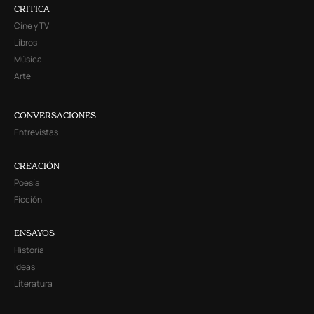
CRITICA
Cine y TV
Libros
Música
Arte
CONVERSACIONES
Entrevistas
CREACIÓN
Poesía
Ficción
ENSAYOS
Historia
Ideas
Literatura