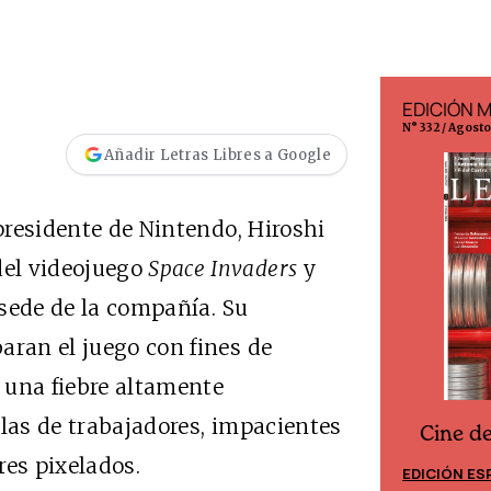
EDICIÓN ESPAÑA
EDICIÓN 
N° 299 / Agosto 2026
N° 332 / Agost
Añadir Letras Libres a Google
 presidente de Nintendo, Hiroshi
el videojuego
Space Invaders
y
a sede de la compañía. Su
aran el juego con fines de
 una fiebre altamente
ilas de trabajadores, impacientes
Cine d
Cine desde los márgenes
res pixelados.
EDICIÓN ES
EDICIÓN MÉXICO