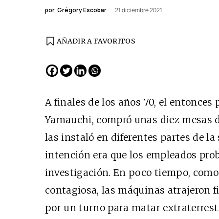
por
Grégory Escobar
21 diciembre 2021
AÑADIR A FAVORITOS
A finales de los años 70, el entonces
Yamauchi, compró unas diez mesas d
las instaló en diferentes partes de l
intención era que los empleados prob
investigación. En poco tiempo, como
contagiosa, las máquinas atrajeron f
por un turno para matar extraterrest