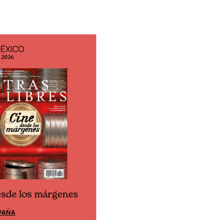
MÉXICO
EDICIÓN ESPAÑA
o 2026
N° 299 / Agosto 2026
esde los márgenes
Cine desde los márgene
PAÑA
EDICIÓN MÉXICO